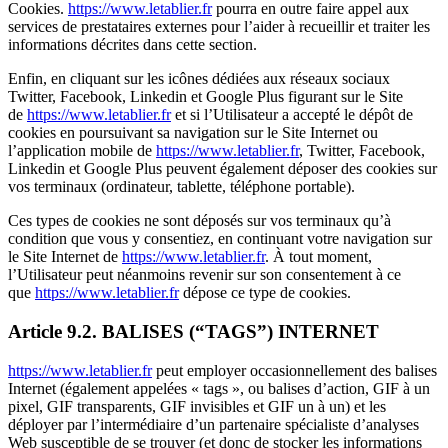
Cookies.
https://www.letablier.fr
pourra en outre faire appel aux
services de prestataires externes pour l’aider à recueillir et traiter les
informations décrites dans cette section.
Enfin, en cliquant sur les icônes dédiées aux réseaux sociaux
Twitter, Facebook, Linkedin et Google Plus figurant sur le Site
de
https://www.letablier.fr
et si l’Utilisateur a accepté le dépôt de
cookies en poursuivant sa navigation sur le Site Internet ou
l’application mobile de
https://www.letablier.fr
, Twitter, Facebook,
Linkedin et Google Plus peuvent également déposer des cookies sur
vos terminaux (ordinateur, tablette, téléphone portable).
Ces types de cookies ne sont déposés sur vos terminaux qu’à
condition que vous y consentiez, en continuant votre navigation sur
le Site Internet de
https://www.letablier.fr
. À tout moment,
l’Utilisateur peut néanmoins revenir sur son consentement à ce
que
https://www.letablier.fr
dépose ce type de cookies.
Article 9.2. BALISES (“TAGS”) INTERNET
https://www.letablier.fr
peut employer occasionnellement des balises
Internet (également appelées « tags », ou balises d’action, GIF à un
pixel, GIF transparents, GIF invisibles et GIF un à un) et les
déployer par l’intermédiaire d’un partenaire spécialiste d’analyses
Web susceptible de se trouver (et donc de stocker les informations