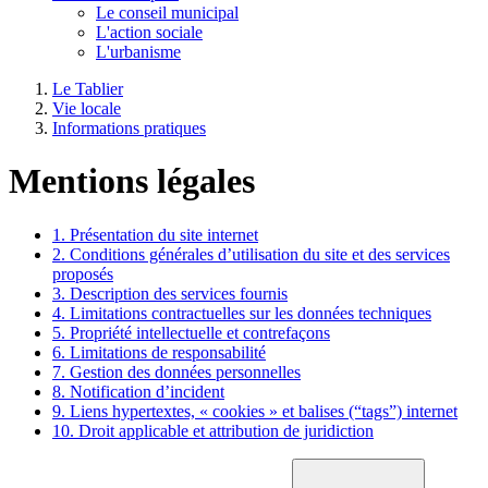
Le conseil municipal
L'action sociale
L'urbanisme
Le Tablier
Vie locale
Informations pratiques
Mentions légales
1. Présentation du site internet
2. Conditions générales d’utilisation du site et des services
proposés
3. Description des services fournis
4. Limitations contractuelles sur les données techniques
5. Propriété intellectuelle et contrefaçons
6. Limitations de responsabilité
7. Gestion des données personnelles
8. Notification d’incident
9. Liens hypertextes, « cookies » et balises (“tags”) internet
10. Droit applicable et attribution de juridiction