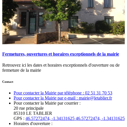
Fermetures, ouvertures et horaires exceptionnels de la mairie
Retrouvez ici les dates et horaires exceptionnels d'ouverture ou de
fermeture de la mairie
Contact
Pour contacter la Mairie par téléphone : 02 51 31 70 53
Pour contacter la Mairie par e-mail : mairie@letablier.fr
Pour contacter la Mairie par courrier :
20 rue principale
85310 LE TABLIER
GPS :
46.57272474, -1.34131625
46.57272474, -1.34131625
Horaires d'ouverture :