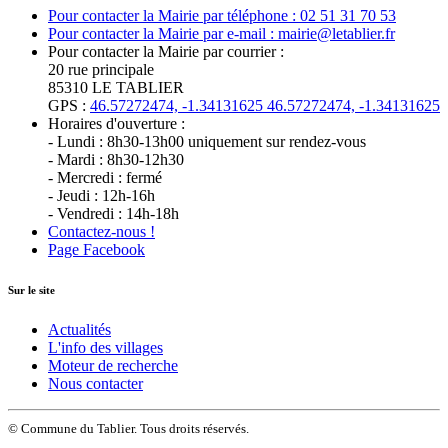
Pour contacter la Mairie par téléphone : 02 51 31 70 53
Pour contacter la Mairie par e-mail : mairie@letablier.fr
Pour contacter la Mairie par courrier :
20 rue principale
85310 LE TABLIER
GPS :
46.57272474, -1.34131625
46.57272474, -1.34131625
Horaires d'ouverture :
- Lundi : 8h30-13h00 uniquement sur rendez-vous
- Mardi : 8h30-12h30
- Mercredi : fermé
- Jeudi : 12h-16h
- Vendredi : 14h-18h
Contactez-nous !
Page Facebook
Sur le site
Actualités
L'info des villages
Moteur de recherche
Nous contacter
© Commune du Tablier. Tous droits réservés.