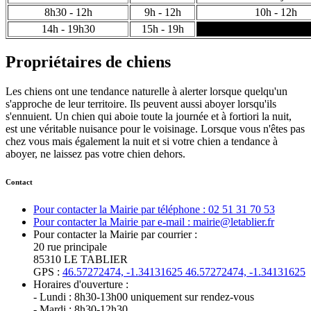
8h30 - 12h
9h - 12h
10h - 12h
14h - 19h30
15h - 19h
Propriétaires de chiens
Les chiens ont une tendance naturelle à alerter lorsque quelqu'un
s'approche de leur territoire. Ils peuvent aussi aboyer lorsqu'ils
s'ennuient. Un chien qui aboie toute la journée et à fortiori la nuit,
est une véritable nuisance pour le voisinage. Lorsque vous n'êtes pas
chez vous mais également la nuit et si votre chien a tendance à
aboyer, ne laissez pas votre chien dehors.
Contact
Pour contacter la Mairie par téléphone : 02 51 31 70 53
Pour contacter la Mairie par e-mail : mairie@letablier.fr
Pour contacter la Mairie par courrier :
20 rue principale
85310 LE TABLIER
GPS :
46.57272474, -1.34131625
46.57272474, -1.34131625
Horaires d'ouverture :
- Lundi : 8h30-13h00 uniquement sur rendez-vous
- Mardi : 8h30-12h30